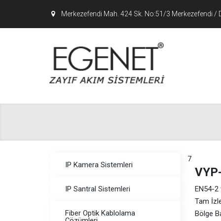
Merkezefendi Mah. 424 Sk. No:51/3 Merkezefendi / 
7
IP Kamera Sistemleri
VYP
IP Santral Sistemleri
EN54-2 
Tam İzle
Fiber Optik Kablolama
Bölge B
Çözümleri