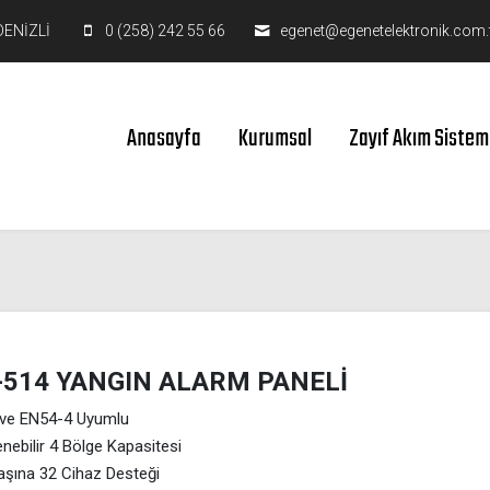
DENİZLİ
0 (258) 242 55 66
egenet@egenetelektronik.com.
Anasayfa
Kurumsal
Zayıf Akım Sistem
-514 YANGIN ALARM PANELİ
ve EN54-4 Uyumlu
nebilir 4 Bölge Kapasitesi
aşına 32 Cihaz Desteği