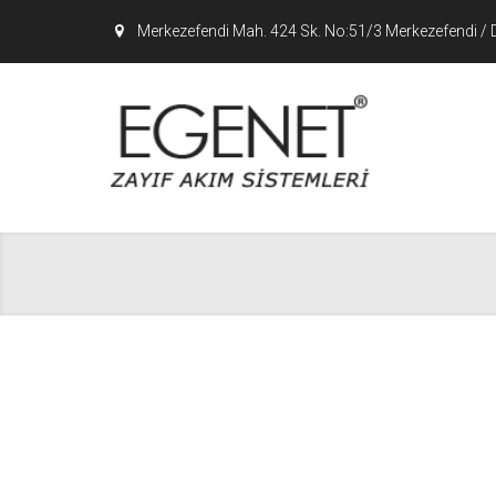
Merkezefendi Mah. 424 Sk. No:51/3 Merkezefendi / 