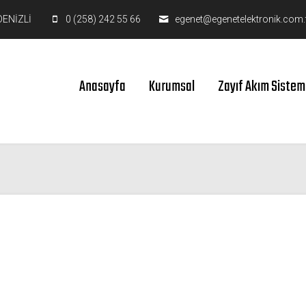
DENİZLİ
0 (258) 242 55 66
egenet@egenetelektronik.com.
Anasayfa
Kurumsal
Zayıf Akım Sistem