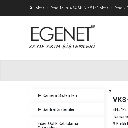
Merkezefendi Mah. 424 Sk. No:51/3 Merkezefendi / 
7
IP Kamera Sistemleri
VKS
IP Santral Sistemleri
EN54-3,
Tamame
Fiber Optik Kablolama
3 Farklı
Çözümleri