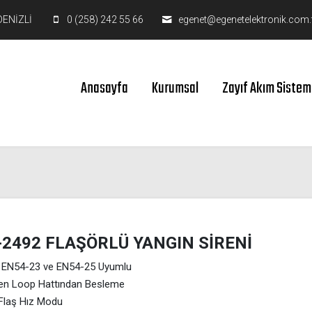
DENİZLİ
0 (258) 242 55 66
egenet@egenetelektronik.com.
Anasayfa
Kurumsal
Zayıf Akım Sistem
-2492 FLAŞÖRLÜ YANGIN SİRENİ
 EN54-23 ve EN54-25 Uyumlu
n Loop Hattından Besleme
 Flaş Hız Modu